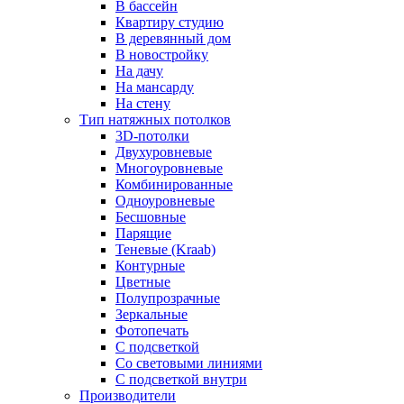
В бассейн
Квартиру студию
В деревянный дом
В новостройку
На дачу
На мансарду
На стену
Тип натяжных потолков
3D-потолки
Двухуровневые
Многоуровневые
Комбинированные
Одноуровневые
Бесшовные
Парящие
Теневые (Kraab)
Контурные
Цветные
Полупрозрачные
Зеркальные
Фотопечать
С подсветкой
Со световыми линиями
С подсветкой внутри
Производители