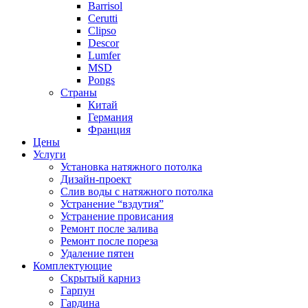
Barrisol
Cerutti
Clipso
Descor
Lumfer
MSD
Pongs
Страны
Китай
Германия
Франция
Цены
Услуги
Установка натяжного потолка
Дизайн-проект
Слив воды с натяжного потолка
Устранение “вздутия”
Устранение провисания
Ремонт после залива
Ремонт после пореза
Удаление пятен
Комплектующие
Скрытый карниз
Гарпун
Гардина