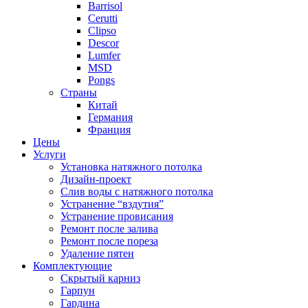
Barrisol
Cerutti
Clipso
Descor
Lumfer
MSD
Pongs
Страны
Китай
Германия
Франция
Цены
Услуги
Установка натяжного потолка
Дизайн-проект
Слив воды с натяжного потолка
Устранение “вздутия”
Устранение провисания
Ремонт после залива
Ремонт после пореза
Удаление пятен
Комплектующие
Скрытый карниз
Гарпун
Гардина