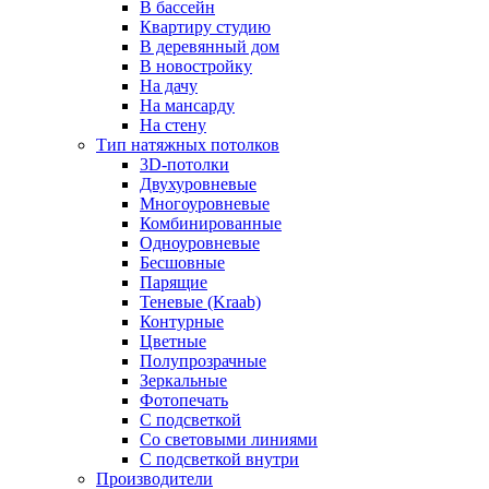
В бассейн
Квартиру студию
В деревянный дом
В новостройку
На дачу
На мансарду
На стену
Тип натяжных потолков
3D-потолки
Двухуровневые
Многоуровневые
Комбинированные
Одноуровневые
Бесшовные
Парящие
Теневые (Kraab)
Контурные
Цветные
Полупрозрачные
Зеркальные
Фотопечать
С подсветкой
Со световыми линиями
С подсветкой внутри
Производители