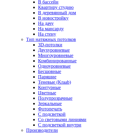
В бассейн
Квартиру студию
В деревянный дом
В новостройку
На дачу
На мансарду
На стену
Тип натяжных потолков
3D-потолки
Двухуровневые
Многоуровневые
Комбинированные
Одноуровневые
Бесшовные
Парящие
Теневые (Kraab)
Контурные
Цветные
Полупрозрачные
Зеркальные
Фотопечать
С подсветкой
Со световыми линиями
С подсветкой внутри
Производители