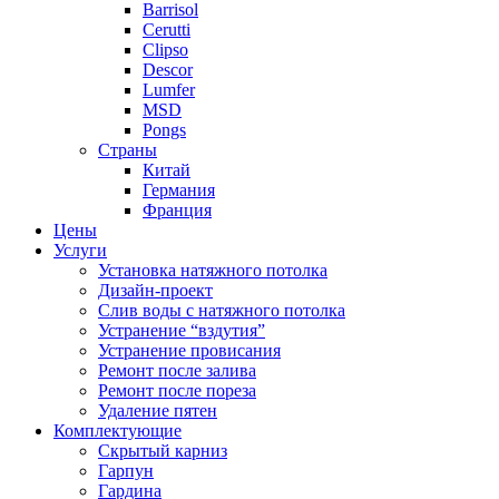
Barrisol
Cerutti
Clipso
Descor
Lumfer
MSD
Pongs
Страны
Китай
Германия
Франция
Цены
Услуги
Установка натяжного потолка
Дизайн-проект
Слив воды с натяжного потолка
Устранение “вздутия”
Устранение провисания
Ремонт после залива
Ремонт после пореза
Удаление пятен
Комплектующие
Скрытый карниз
Гарпун
Гардина