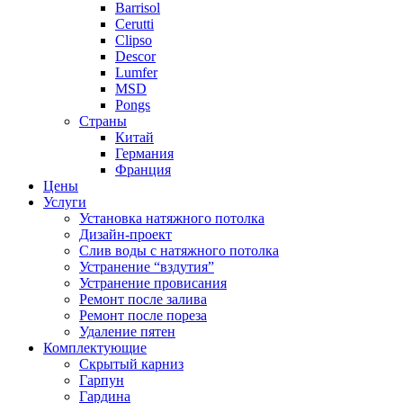
Barrisol
Cerutti
Clipso
Descor
Lumfer
MSD
Pongs
Страны
Китай
Германия
Франция
Цены
Услуги
Установка натяжного потолка
Дизайн-проект
Слив воды с натяжного потолка
Устранение “вздутия”
Устранение провисания
Ремонт после залива
Ремонт после пореза
Удаление пятен
Комплектующие
Скрытый карниз
Гарпун
Гардина