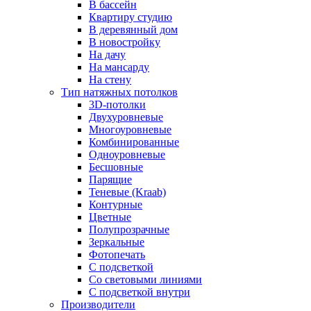
В бассейн
Квартиру студию
В деревянный дом
В новостройку
На дачу
На мансарду
На стену
Тип натяжных потолков
3D-потолки
Двухуровневые
Многоуровневые
Комбинированные
Одноуровневые
Бесшовные
Парящие
Теневые (Kraab)
Контурные
Цветные
Полупрозрачные
Зеркальные
Фотопечать
С подсветкой
Со световыми линиями
С подсветкой внутри
Производители